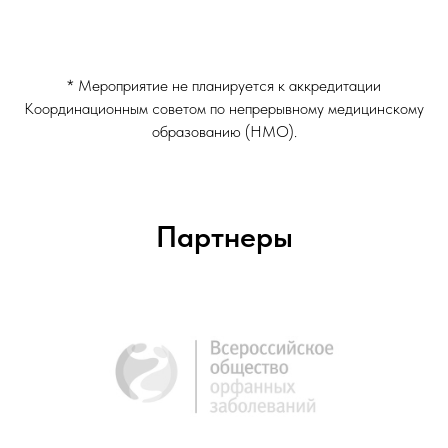
О нас
* Мероприятие не планируется к аккредитации
Мероприятия
Координационным советом по непрерывному медицинскому
Анонсы
образованию (НМО).
Контакты
Наши эксперты
Наша почта:
info@orfocus.ru
Наш телефон:
+7 (909) 269-98-11
Партнеры
Мы находимся:
105187, город Москва,
Измайловское ш, двлд. 73б, этаж 2 офис
26
ОРФОКУС.РУ