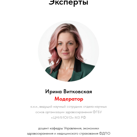
Эксперты
И
рина Витковска
я
Модерато
р
к.м.н., ведущий научный сотрудник отдела научных
основ организации здравоохранения ФГБУ
«ЦНИИОИЗ» МЗ РФ
доцент кафедры Управления, экономики
здравоохранения и медицинского страхования ФДПО