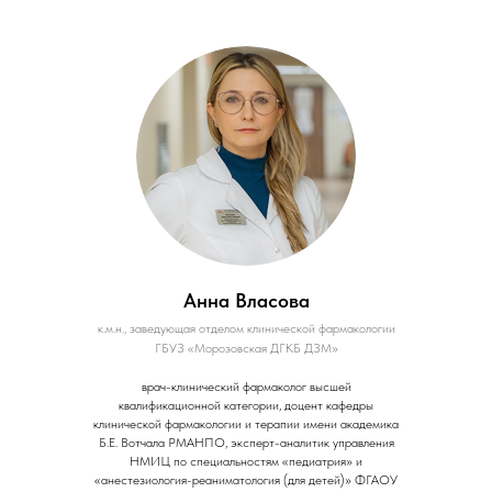
Анна Власова
к.м.н., заведующая отделом клинической фармакологии
ГБУЗ «Морозовская ДГКБ ДЗМ»
врач-клинический фармаколог высшей
квалификационной категории, доцент кафедры
клинической фармакологии и терапии имени академика
Б.Е. Вотчала РМАНПО, эксперт-аналитик управления
НМИЦ по специальностям «педиатрия» и
«анестезиология-реаниматология (для детей)» ФГАОУ